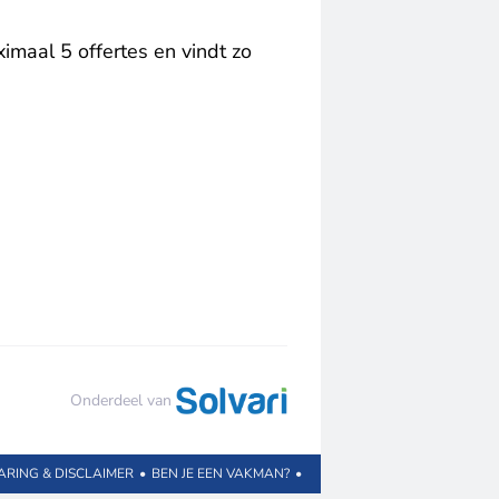
imaal 5 offertes en vindt zo
Onderdeel van
ARING & DISCLAIMER
•
BEN JE EEN VAKMAN?
•