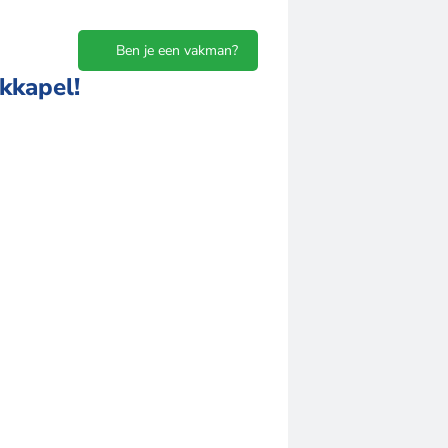
Ben je een vakman?
akkapel!