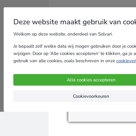
Dakkapel-
offerte
.com
Deze website maakt gebruik van coo
Ontvang gratis en snel
Welkom op deze website, onderdeel van Solvari.
Je bepaalt zelf welke data wij mogen gebruiken door je coo
wijzigen. Door op ‘Alle cookies accepteren’ te klikken, ga je
Ontvang gratis of
gebruik van alle cookies, zoals beschreven in onze
cookiever
Je postcode
Alle cookies accepteren
Cookievoorkeuren
Vergelijk altijd offertes vo